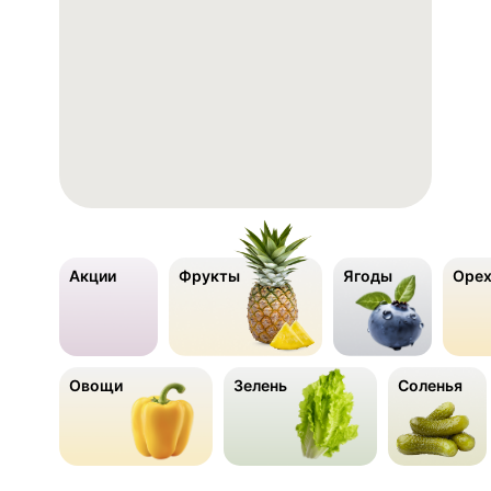
Акции
Фрукты
Ягоды
Орех
Овощи
Зелень
Соленья