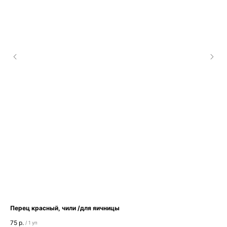
Перец красный, чили /для яичницы
Кл
75
р.
95
/
1 уп