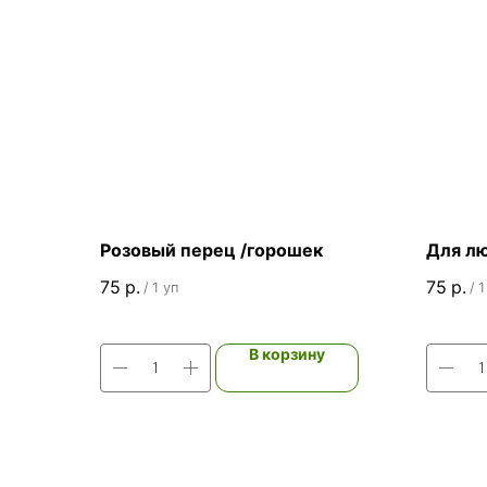
Розовый перец /горошек
Для л
75
р.
75
р.
/
1 уп
/
1
В корзину