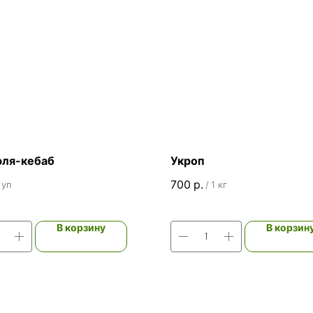
юля-кебаб
Укроп
700
р.
 уп
/
1 кг
В корзину
В корзин