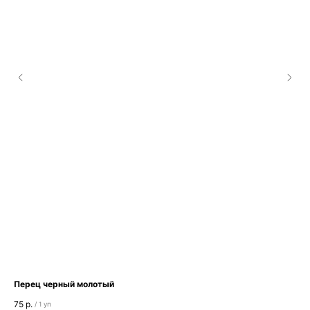
Перец черный молотый
Дл
75
р.
75
/
1 уп