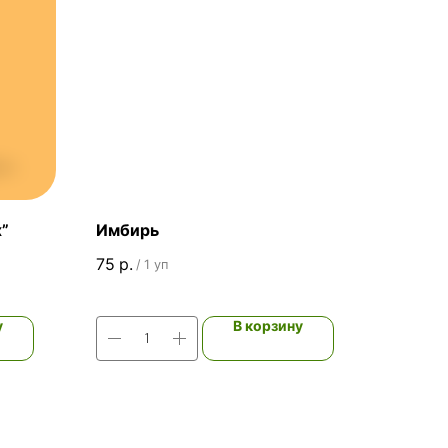
”
Имбирь
75
р.
/
1 уп
у
В корзину