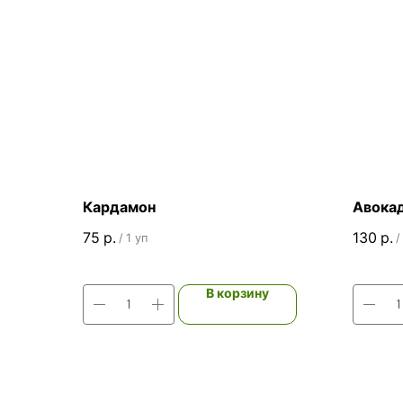
Кардамон
Авока
75
р.
130
р.
/
1 уп
/
В корзину