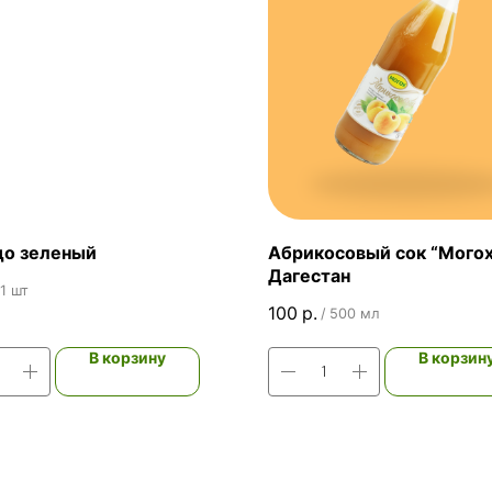
до зеленый
Абрикосовый сок “Могох
Дагестан
1 шт
100
р.
/
500 мл
В корзину
В корзин