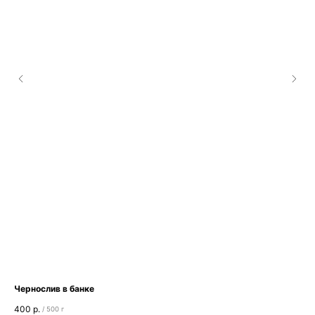
Чернослив в банке
Гр
400
р.
30
/
500 г