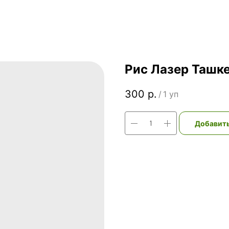
Рис Лазер Ташк
300
р.
/
1 уп
Добавить