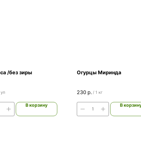
са /без зиры
Огурцы Миринда
230
р.
 уп
/
1 кг
В корзину
В корзин