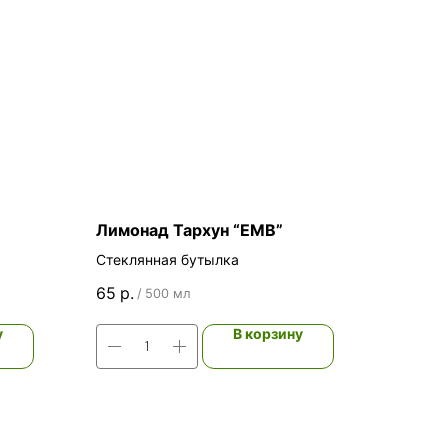
Лимонад Тархун “ЕМВ”
Стеклянная бутылка
65
р.
/
500 мл
у
В корзину