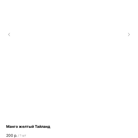
Манго желтый Тайланд
Ка
200
р.
110
/
1 шт